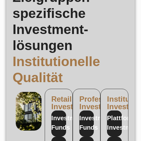
spezifische
Investment-
lösungen
Institutionelle
Qualität
Retail
Professional
Institutio
Investoren
Investoren
Investor
Investment
Investment
Plattform
Funds
Funds
Investment